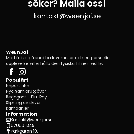
söker? Maila oss!
kontakt@weenjoi.se
WeEnJoi
Med fokus på snabba leveranser och en personlig
upplevelse vill vi hålla den fysiska filmen vid liv.
Populärt
Import film
Nya Samlarutgåvor
Begagnat - Blu-Ray
Slipning av skivor
Kampanjer
Information
Kontakt@weenjoi.se
0706011345
Parkgatan 10,