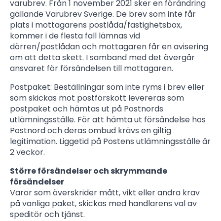
varubrev. Från 1 november 2021 sker en förändring
gällande Varubrev Sverige. De brev som inte får
plats i mottagarens postlåda/fastighetsbox,
kommer i de flesta fall lämnas vid
dörren/postlådan och mottagaren får en avisering
om att detta skett. I samband med det övergår
ansvaret för försändelsen till mottagaren.
Postpaket: Beställningar som inte ryms i brev eller
som skickas mot postförskott levereras som
postpaket och hämtas ut på Postnords
utlämningsställe. För att hämta ut försändelse hos
Postnord och deras ombud krävs en giltig
legitimation. Liggetid på Postens utlämningsställe är
2 veckor.
Större försändelser och skrymmande
försändelser
Varor som överskrider mått, vikt eller andra krav
på vanliga paket, skickas med handlarens val av
speditör och tjänst.