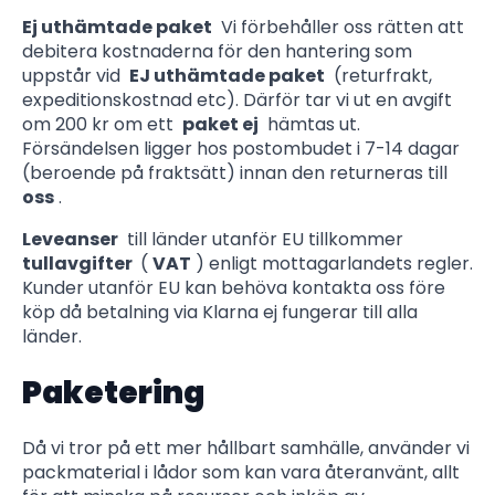
Ej uthämtade paket
Vi förbehåller oss rätten att
debitera kostnaderna för den hantering som
uppstår vid
EJ uthämtade paket
(returfrakt,
expeditionskostnad etc). Därför tar vi ut en avgift
om 200 kr om ett
paket ej
hämtas ut.
Försändelsen ligger hos postombudet i 7-14 dagar
(beroende på fraktsätt) innan den returneras till
oss
.
Leveanser
till länder utanför EU tillkommer
tullavgifter
(
VAT
) enligt mottagarlandets regler.
Kunder utanför EU kan behöva kontakta oss före
köp då betalning via Klarna ej fungerar till alla
länder.
Paketering
Då vi tror på ett mer hållbart samhälle, använder vi
packmaterial i lådor som kan vara återanvänt, allt