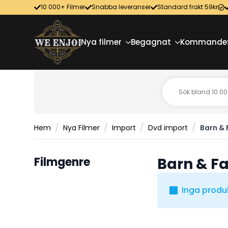
10 000+ Filmer
Snabba leveranser
Standard frakt 59kr
Nya filmer
Begagnat
Kommande
Hem
Nya Filmer
Import
Dvd import
Barn & 
Filmgenre
Barn & Fa
Inga produ