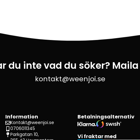
ar du inte vad du söker? Maila
kontakt@weenjoi.se
Information
Betalningsalternativ
Kontakt@weenjoi.se
0706011345
Parkgatan 10,
Vi fraktar med