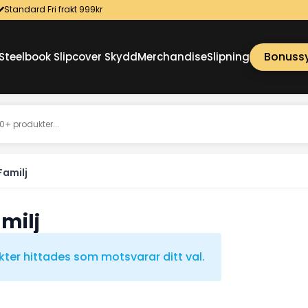
Standard Fri frakt 999kr
Bonuss
Steelbook Slipcover Skydd
Merchandise
Slipning
Familj
milj
kter hittades som motsvarar ditt val.