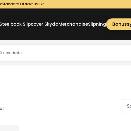
Standard Fri frakt 999kr
Bonuss
Steelbook Slipcover Skydd
Merchandise
Slipning
tat