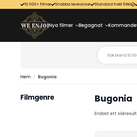
10 000+ Filmer
Snabba leveranser
Standard frakt 59kr
Nya filmer
Begagnat
Kommande
Hem
Bugonia
Filmgenre
Bugonia
Endast ett sökresul