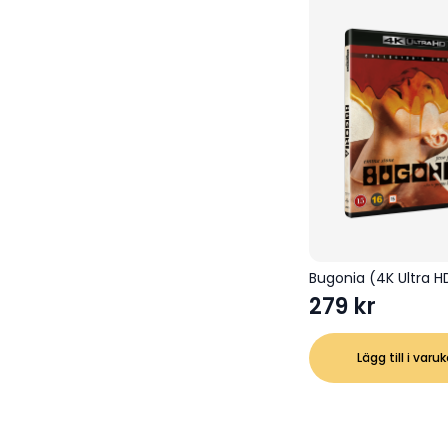
Bugonia (4K Ultra H
279
kr
Lägg till i varu