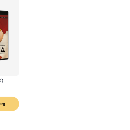
D)
korg